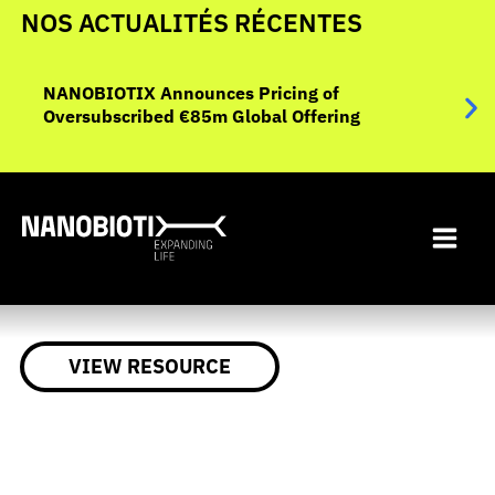
Aller
NOS ACTUALITÉS RÉCENTES
au
NANO
contenu
donné
NANOBIOTIX Announces Pricing of
r le
clin
Oversubscribed €85m Global Offering
1900
stad
VIEW RESOURCE