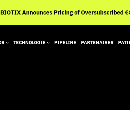
IOTIX annonce la présentation de données de la
misée de phase 2 evaluant JNJ-1900 (NBTXR3) 
rable
OS
TECHNOLOGIE
PIPELINE
PARTENAIRES
PATI