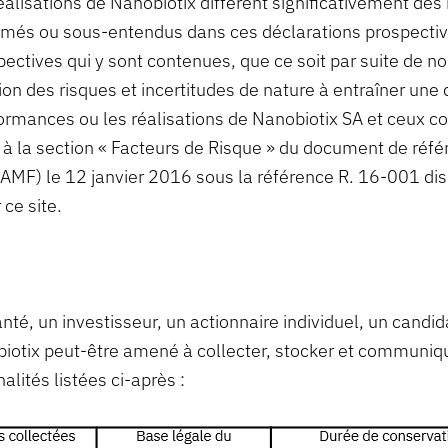
alisations de Nanobiotix diffèrent significativement des 
imés ou sous-entendus dans ces déclarations prospectiv
spectives qui y sont contenues, que ce soit par suite de
ion des risques et incertitudes de nature à entraîner une d
rformances ou les réalisations de Nanobiotix SA et ceux c
er à la section « Facteurs de Risque » du document de ré
(AMF) le 12 janvier 2016 sous la référence R. 16-001 disp
ce site.
nté, un investisseur, un actionnaire individuel, un candid
obiotix peut-être amené à collecter, stocker et communi
lités listées ci-après :